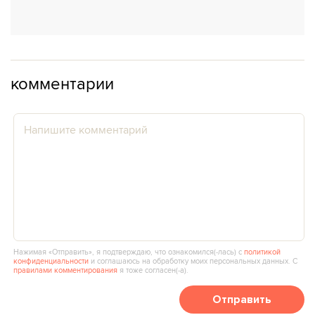
комментарии
Нажимая «Отправить», я подтверждаю, что ознакомился(‑лась) с
политикой
конфиденциальности
и соглашаюсь на обработку моих персональных данных. С
правилами комментирования
я тоже согласен(‑а).
Отправить