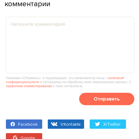
комментарии
Нажимая «Отправить», я подтверждаю, что ознакомился(‑лась) с
политикой
конфиденциальности
и соглашаюсь на обработку моих персональных данных. С
правилами комментирования
я тоже согласен(‑а).
Отправить
Facebook
VKontakte
X/Twitter
Google