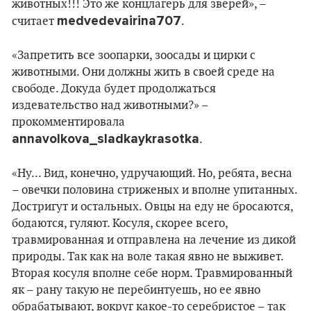
животных!!! Это же концлагерь для зверей», –
medvedevairina707
считает
.
«Запретить все зоопарки, зоосады и цирки с
животными. Они должны жить в своей среде на
свободе. Докуда будет продолжаться
издевательство над животными?» –
прокомментировала
annavolkova_sladkaykrasotka
.
«Ну... Вид, конечно, удручающий. Но, ребята, весна
– овечки половина стриженых и вполне упитанных.
Достригут и остальных. Овцы на еду не бросаются,
бодаются, гуляют. Косуля, скорее всего,
травмированная и отправлена на лечение из дикой
природы. Так как на воле такая явно не выживет.
Вторая косуля вполне себе норм. Травмированный
як – рану такую не перебинтуешь, но ее явно
обрабатывают, вокруг какое-то серебристое – так