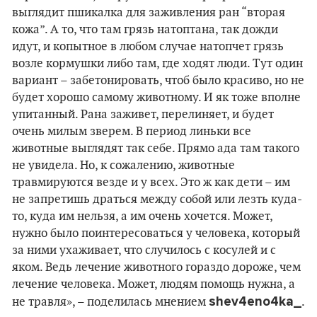
выглядит пшикалка для заживления ран “вторая
кожа”. А то, что там грязь натоптана, так дожди
идут, и копытное в любом случае натопчет грязь
возле кормушки либо там, где ходят люди. Тут один
вариант – забетонировать, чтоб было красиво, но не
будет хорошо самому животному. И як тоже вполне
упитанный. Рана заживет, перелиняет, и будет
очень милым зверем. В период линьки все
животные выглядят так себе. Прямо ада там такого
не увидела. Но, к сожалению, животные
травмируются везде и у всех. Это ж как дети – им
не запретишь драться между собой или лезть куда-
то, куда им нельзя, а им очень хочется. Может,
нужно было поинтересоваться у человека, который
за ними ухаживает, что случилось с косулей и с
яком. Ведь лечение животного гораздо дороже, чем
лечение человека. Может, людям помощь нужна, а
shev4eno4ka_
не травля», – поделилась мнением
.