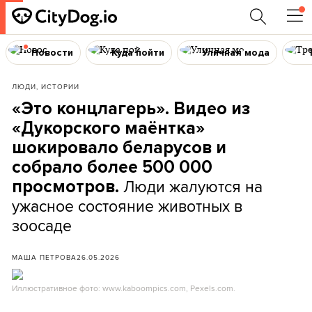
Новости
Куда пойти
Уличная мода
ЛЮДИ, ИСТОРИИ
«Это концлагерь». Видео из
«Дукорского маёнтка»
шокировало беларусов и
собрало более 500 000
Люди жалуются на
просмотров.
ужасное состояние животных в
зоосаде
МАША ПЕТРОВА
26.05.2026
Иллюстративное фото: www.kaboompics.com, Pexels.com.