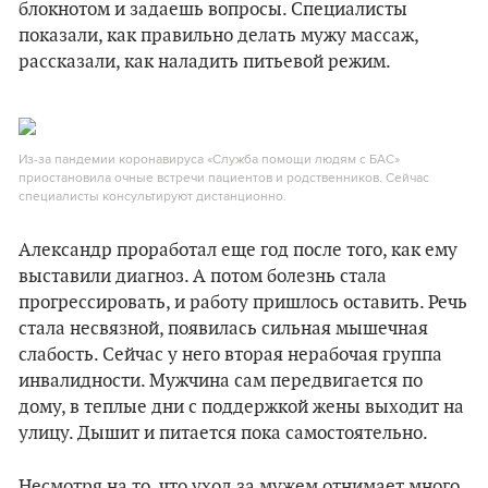
блокнотом и задаешь вопросы. Специалисты
показали, как правильно делать мужу массаж,
рассказали, как наладить питьевой режим.
Из-за пандемии коронавируса «Служба помощи людям с БАС»
приостановила очные встречи пациентов и родственников. Сейчас
специалисты консультируют дистанционно.
Александр проработал еще год после того, как ему
выставили диагноз. А потом болезнь стала
прогрессировать, и работу пришлось оставить. Речь
стала несвязной, появилась сильная мышечная
слабость. Сейчас у него вторая нерабочая группа
инвалидности. Мужчина сам передвигается по
дому, в теплые дни с поддержкой жены выходит на
улицу. Дышит и питается пока самостоятельно.
Несмотря на то, что уход за мужем отнимает много