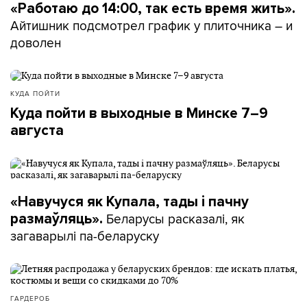
«Работаю до 14:00, так есть время жить».
Айтишник подсмотрел график у плиточника – и
доволен
КУДА ПОЙТИ
Куда пойти в выходные в Минске 7–9
августа
«Навучуся як Купала, тады і пачну
Беларусы расказалі, як
размаўляць».
загаварылі па-беларуску
ГАРДЕРОБ