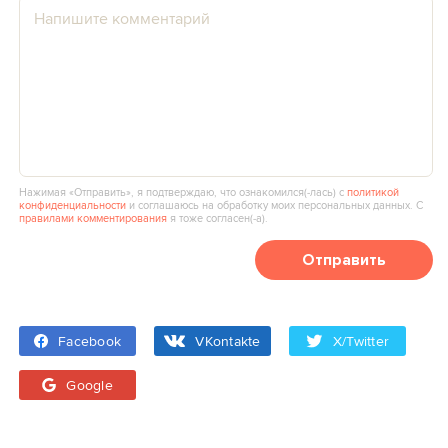
Нажимая «Отправить», я подтверждаю, что ознакомился(‑лась) с
политикой
конфиденциальности
и соглашаюсь на обработку моих персональных данных. С
правилами комментирования
я тоже согласен(‑а).
Отправить
Facebook
VKontakte
X/Twitter
Google