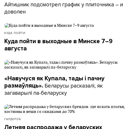
Айтишник подсмотрел график у плиточника – и
доволен
КУДА ПОЙТИ
Куда пойти в выходные в Минске 7–9
августа
«Навучуся як Купала, тады і пачну
Беларусы расказалі, як
размаўляць».
загаварылі па-беларуску
ГАРДЕРОБ
Летняя распродажа у беларуских