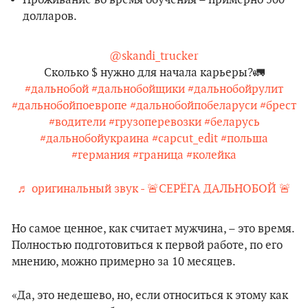
Проживание во время обучения – примерно 500
долларов.
@skandi_trucker
Сколько $ нужно для начала карьеры?🚛
#дальнобой
#дальнобойщики
#дальнобойрулит
#дальнобойпоевропе
#дальнобойпобеларуси
#брест
#водители
#грузоперевозки
#беларусь
#дальнобойукраина
#capcut_edit
#польша
#германия
#граница
#колейка
♬ оригинальный звук - 🚨СЕРЁГА ДАЛЬНОБОЙ 🚨
Но самое ценное, как считает мужчина, – это время.
Полностью подготовиться к первой работе, по его
мнению, можно примерно за 10 месяцев.
«Да, это недешево, но, если относиться к этому как