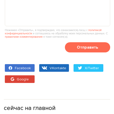
Нажимая «Отправить», я подтверждаю, что ознакомился(‑лась) с
политикой
конфиденциальности
и соглашаюсь на обработку моих персональных данных. С
правилами комментирования
я тоже согласен(‑а).
Отправить
Facebook
VKontakte
X/Twitter
Google
сейчас на главной