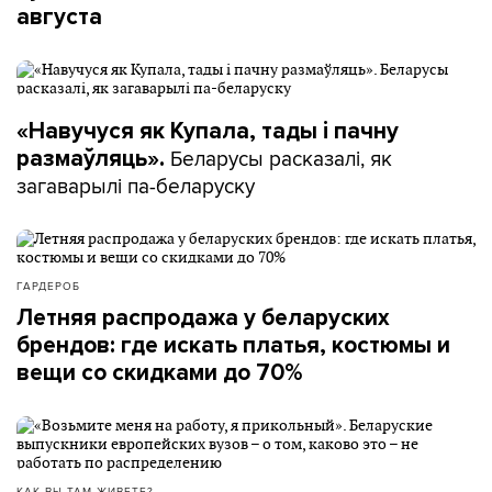
августа
«Навучуся як Купала, тады і пачну
Беларусы расказалі, як
размаўляць».
загаварылі па-беларуску
ГАРДЕРОБ
Летняя распродажа у беларуских
брендов: где искать платья, костюмы и
вещи со скидками до 70%
КАК ВЫ ТАМ ЖИВЕТЕ?