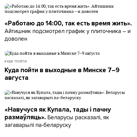
«Работаю до 14:00, так есть время жить».
Айтишник подсмотрел график у плиточника – и
доволен
КУДА ПОЙТИ
Куда пойти в выходные в Минске 7–9
августа
«Навучуся як Купала, тады і пачну
Беларусы расказалі, як
размаўляць».
загаварылі па-беларуску