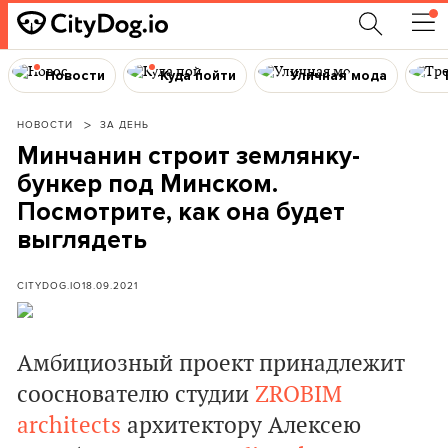
Новости
Куда пойти
Уличная мода
НОВОСТИ
ЗА ДЕНЬ
Минчанин строит землянку-
бункер под Минском.
Посмотрите, как она будет
выглядеть
CITYDOG.IO
18.09.2021
Амбициозный проект принадлежит
сооснователю студии
ZROBIM
architects
архитектору Алексею