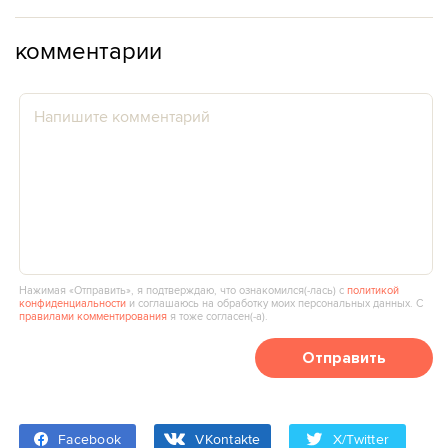
комментарии
Нажимая «Отправить», я подтверждаю, что ознакомился(‑лась) с
политикой
конфиденциальности
и соглашаюсь на обработку моих персональных данных. С
правилами комментирования
я тоже согласен(‑а).
Отправить
Facebook
VKontakte
X/Twitter