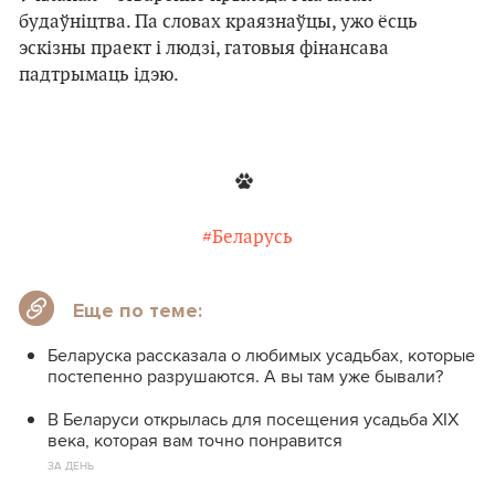
будаўніцтва. Па словах краязнаўцы, ужо ёсць
эскізны праект і людзі, гатовыя фінансава
падтрымаць ідэю.
#Беларусь
Еще по теме:
Беларуска рассказала о любимых усадьбах, которые
постепенно разрушаются. А вы там уже бывали?
В Беларуси открылась для посещения усадьба XIX
века, которая вам точно понравится
ЗА ДЕНЬ