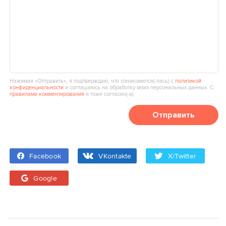
Нажимая «Отправить», я подтверждаю, что ознакомился(‑лась) с
политикой
конфиденциальности
и соглашаюсь на обработку моих персональных данных. С
правилами комментирования
я тоже согласен(‑а).
Отправить
Facebook
VKontakte
X/Twitter
Google