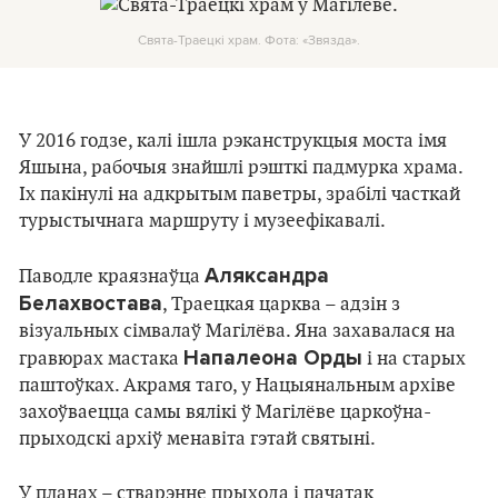
Свята-Траецкі храм. Фота: «Звязда».
У 2016 годзе, калі ішла рэканструкцыя моста імя
Яшына, рабочыя знайшлі рэшткі падмурка храма.
Іх пакінулі на адкрытым паветры, зрабілі часткай
турыстычнага маршруту і музеефікавалі.
Аляксандра
Паводле краязнаўца
Белахвостава
, Траецкая царква – адзін з
візуальных сімвалаў Магілёва. Яна захавалася на
Напалеона Орды
гравюрах мастака
і на старых
паштоўках. Акрамя таго, у Нацыянальным архіве
захоўваецца самы вялікі ў Магілёве царкоўна-
прыходскі архіў менавіта гэтай святыні.
У планах – стварэнне прыхода і пачатак