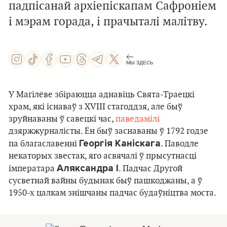
падпісанай архіепіскапам Сафроніем
і мэрам горада, і прачыталі малітву.
МЫ ЗДЕСЬ
У Магілёве збіраюцца аднавіць Свята-Траецкі
храм, які існаваў з XVIII стагоддзя, але быў
зруйнаваны ў савецкі час,
паведамілі
дзяржжурналісты. Ён быў заснаваны ў 1792 годзе
Георгія Каніскага
па благаславенні
. Паводле
некаторых звестак, яго асвячалі ў прысутнасці
Аляксандра I
імператара
. Падчас Другой
сусветнай вайны будынак быў пашкоджаны, а ў
1950-х цалкам знішчаны падчас будаўніцтва моста.