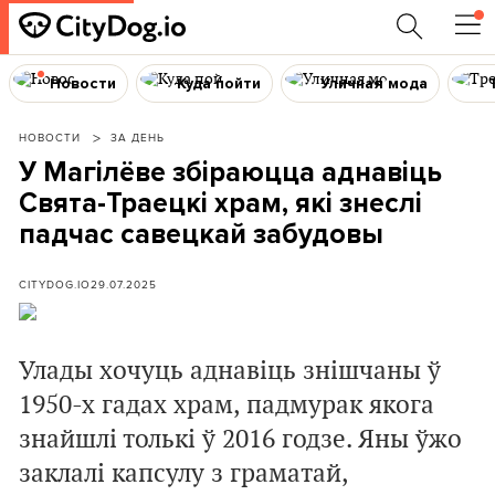
Новости
Куда пойти
Уличная мода
НОВОСТИ
ЗА ДЕНЬ
У Магілёве збіраюцца аднавіць
Свята-Траецкі храм, які знеслі
падчас савецкай забудовы
CITYDOG.IO
29.07.2025
Улады хочуць аднавіць знішчаны ў
1950-х гадах храм, падмурак якога
знайшлі толькі ў 2016 годзе. Яны ўжо
заклалі капсулу з граматай,