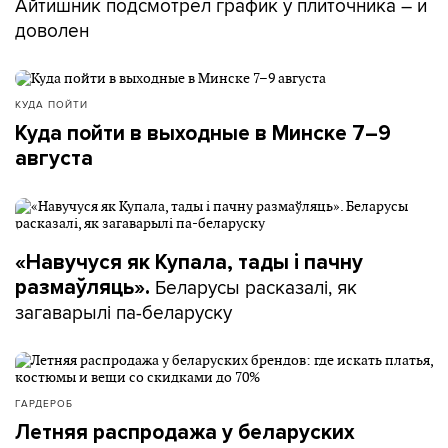
Айтишник подсмотрел график у плиточника – и
доволен
КУДА ПОЙТИ
Куда пойти в выходные в Минске 7–9
августа
«Навучуся як Купала, тады і пачну
Беларусы расказалі, як
размаўляць».
загаварылі па-беларуску
ГАРДЕРОБ
Летняя распродажа у беларуских