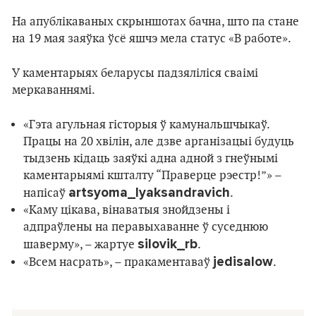
На апублікаваных скрыншотах бачна, што па стане
на 19 мая заяўка ўсё яшчэ мела статус «В работе».
У каментарыях беларусы падзяліліся сваімі
меркаваннямі.
«Гэта агульная гісторыя ў камунальшчыкаў.
Працы на 20 хвілін, але дзве арганізацыі будуць
тыдзень кідаць заяўкі адна адной з гнеўнымі
каментарыямі кшталту “Праверце рэестр!”» –
artsyoma_lyaksandravich
напісаў
.
«Каму цікава, вінаватыя знойдзены і
адпраўлены на перавыхаванне ў суседнюю
silovik_rb
шаверму», – жартуе
.
jedisalow
«Всем насрать», – пракаментаваў
.