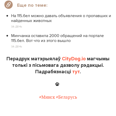
Еще по теме:
На 115.бел можно давать объявления о пропавших и
найденных животных
ЗА ДЕНЬ
Минчанка оставила 2000 обращений на портале
115.бел. Вот что из этого вышло
ЗА ДЕНЬ
Перадрук матэрыялаў
CityDog.io
магчымы
толькі з пісьмовага дазволу рэдакцыі.
Падрабязнасці
тут
.
#Минск
#Беларусь