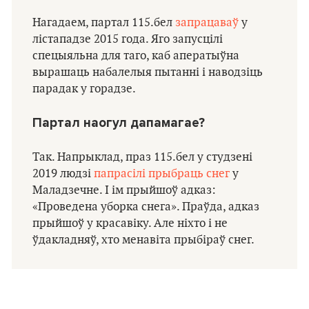
Нагадаем, партал 115.бел
запрацаваў
у
лістападзе 2015 года. Яго запусцілі
спецыяльна для таго, каб аператыўна
вырашаць набалелыя пытанні і наводзіць
парадак у горадзе.
Партал наогул дапамагае?
Так. Напрыклад, праз 115.бел у студзені
2019 людзі
папрасілі прыбраць снег
у
Маладзечне. І ім прыйшоў адказ:
«Проведена уборка снега». Праўда, адказ
прыйшоў у красавіку. Але ніхто і не
ўдакладняў, хто менавіта прыбіраў снег.