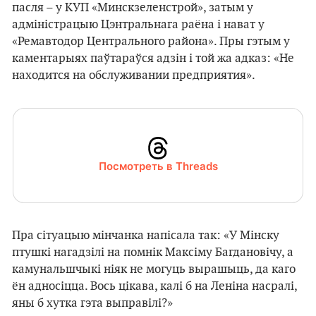
пасля – у КУП «Минскзеленстрой», затым у
адміністрацыю Цэнтральнага раёна і нават у
«Ремавтодор Центрального района». Пры гэтым у
каментарыях паўтараўся адзін і той жа адказ: «Не
находится на обслуживании предприятия».
Посмотреть в Threads
Пра сітуацыю мінчанка напісала так: «У Мінску
птушкі нагадзілі на помнік Максіму Багдановічу, а
камунальшчыкі ніяк не могуць вырашыць, да каго
ён адносіцца. Вось цікава, калі б на Леніна насралі,
яны б хутка гэта выправілі?»