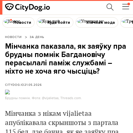
Новости
Куда пойти
Уличная мода
НОВОСТИ
ЗА ДЕНЬ
Мінчанка паказала, як заяўку пра
брудны помнік Багдановічу
перасылалі паміж службамі –
ніхто не хоча яго чысціць?
CITYDOG.IO
21.05.2026
Брудны помнік. Фота: @vijalietaa, Threads.com.
Мінчанка з нікам vijalietaa
апублікавала скрыншоты з партала
115.бел, дзе бачна, як яе заяўку пра