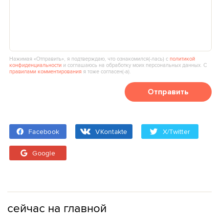
Нажимая «Отправить», я подтверждаю, что ознакомился(‑лась) с
политикой
конфиденциальности
и соглашаюсь на обработку моих персональных данных. С
правилами комментирования
я тоже согласен(‑а).
Отправить
Facebook
VKontakte
X/Twitter
Google
сейчас на главной