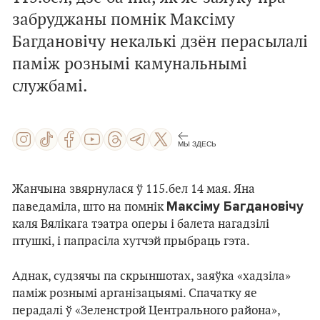
забруджаны помнік Максіму
Багдановічу некалькі дзён перасылалі
паміж рознымі камунальнымі
службамі.
МЫ ЗДЕСЬ
Жанчына звярнулася ў 115.бел 14 мая. Яна
Максіму Багдановічу
паведаміла, што на помнік
каля Вялікага тэатра оперы і балета нагадзілі
птушкі, і папрасіла хутчэй прыбраць гэта.
Аднак, судзячы па скрыншотах, заяўка «хадзіла»
паміж рознымі арганізацыямі. Спачатку яе
перадалі ў «Зеленстрой Центрального района»,