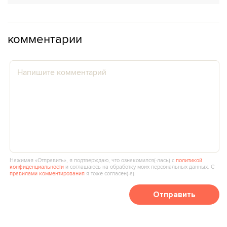
комментарии
Нажимая «Отправить», я подтверждаю, что ознакомился(‑лась) с
политикой
конфиденциальности
и соглашаюсь на обработку моих персональных данных. С
правилами комментирования
я тоже согласен(‑а).
Отправить