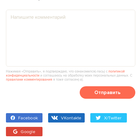
Нажимая «Отправить», я подтверждаю, что ознакомился(‑лась) с
политикой
конфиденциальности
и соглашаюсь на обработку моих персональных данных. С
правилами комментирования
я тоже согласен(‑а).
Отправить
Facebook
VKontakte
X/Twitter
Google