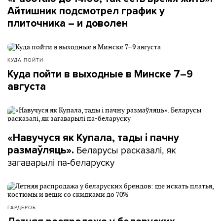
Айтишник подсмотрел график у
плиточника – и доволен
КУДА ПОЙТИ
Куда пойти в выходные в Минске 7–9
августа
«Навучуся як Купала, тады і пачну
Беларусы расказалі, як
размаўляць».
загаварылі па-беларуску
ГАРДЕРОБ