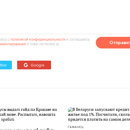
ась) с
политикой конфиденциальности
и соглашаюсь
Отправи
мментирования
я тоже согласен(‑а).
tter
Google
ГАМАНЕЦ