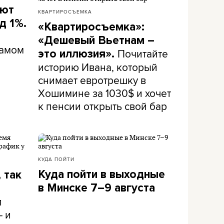
ают
КВАРТИРОСЪЕМКА
д 1%.
«Квартиросъемка»:
«Дешевый Вьетнам –
самом
Почитайте
это иллюзия».
историю Ивана, который
снимает евротрешку в
Хошимине за 1030$ и хочет
к пенсии открыть свой бар
КУДА ПОЙТИ
Куда пойти в выходные
 так
в Минске 7–9 августа
л
– и