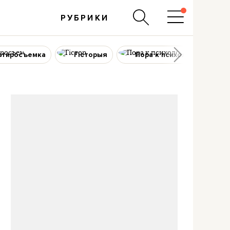
РУБРИКИ
ртиросъемка
Гісторыя
Пора к психологу