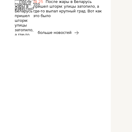
14:25
После жары в Беларусь
пришел шторм: улицы затопило, а
где-то выпал крупный град. Вот как
это было
больше новостей