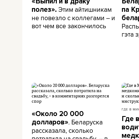
«Выпил и в драку
Бела
Этим айтишникам
полез».
па К
не повезло с коллегами – и
бела
вот чем все закончилось
Распы
гэта з
ГДЕ В МИ
«Около 20 000
Где 
. Беларуска
долларов»
води
рассказала, сколько
медк
потратила на свадьбу, – в