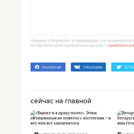
Нажимая «Отправить», я подтверждаю, что ознакомился(‑л
на обработку моих персональных данных. С
правилами ко
Facebook
VKontakte
X/Twi
сейчас на главной