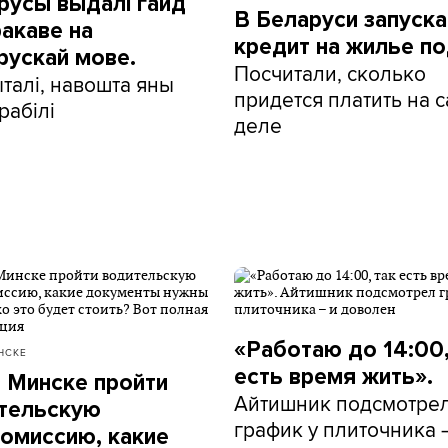
русы выдалі гайд
В Беларуси запуск
ракаве на
кредит на жилье по
рускай мове.
Посчитали, сколько
талі, навошта яны
придется платить на 
рабілі
деле
«Работаю до 14:00,
НСКЕ
есть время жить».
в Минске пройти
Айтишник подсмотре
тельскую
график у плиточника 
омиссию, какие