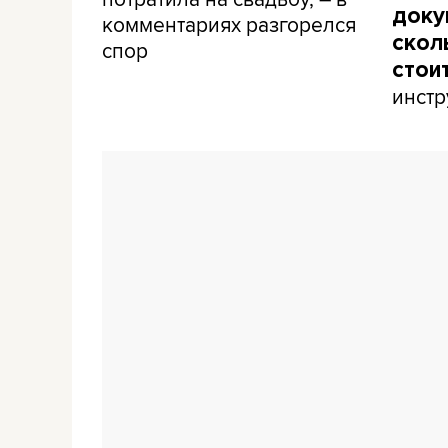
доку
комментариях разгорелся
скол
спор
стои
инстр