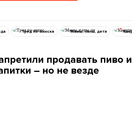
ода
Тред по-мински
Мамы, папы, дети
Ква
апретили продавать пиво и
питки – но не везде