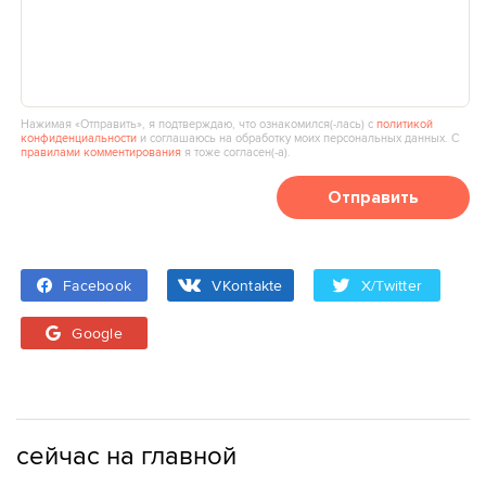
Нажимая «Отправить», я подтверждаю, что ознакомился(‑лась) с
политикой
конфиденциальности
и соглашаюсь на обработку моих персональных данных. С
правилами комментирования
я тоже согласен(‑а).
Отправить
Facebook
VKontakte
X/Twitter
Google
сейчас на главной