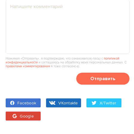
Нажимая «Отправить», я подтверждаю, что ознакомился(‑лась) с
политикой
конфиденциальности
и соглашаюсь на обработку моих персональных данных. С
правилами комментирования
я тоже согласен(‑а).
Отправить
Facebook
VKontakte
X/Twitter
Google