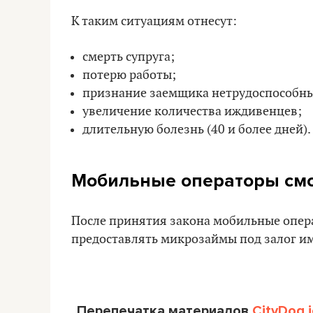
К таким ситуациям отнесут:
смерть супруга;
потерю работы;
признание заемщика нетрудоспособн
увеличение количества иждивенцев;
длительную болезнь (40 и более дней).
Мобильные операторы смо
После принятия закона мобильные опер
предоставлять микрозаймы под залог и
Перепечатка материалов
CityDog.i