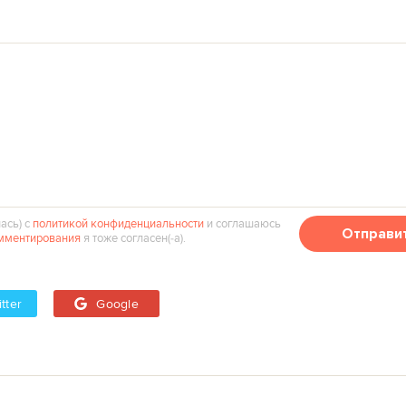
ась) с
политикой конфиденциальности
и соглашаюсь
Отправи
мментирования
я тоже согласен(‑а).
tter
Google