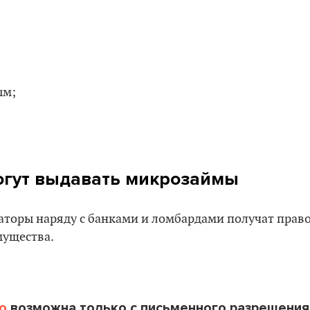
ым;
гут выдавать микрозаймы
аторы наряду с банками и ломбардами получат прав
мущества.
o
возможна только с письменного разрешения