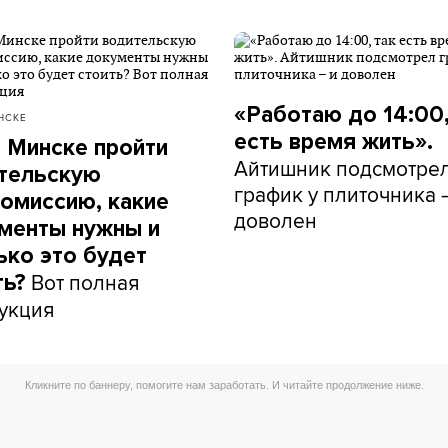
«Работаю до 14:00,
НСКЕ
есть время жить».
в Минске пройти
Айтишник подсмотре
тельскую
график у плиточника 
омиссию, какие
доволен
менты нужны и
ько это будет
Вот полная
ть?
укция