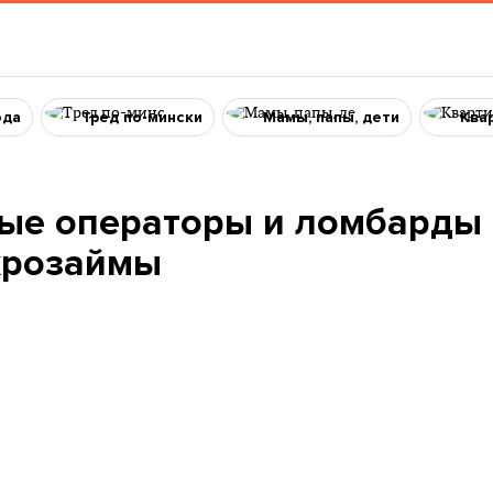
ода
Тред по-мински
Мамы, папы, дети
Ква
ые операторы и ломбарды
крозаймы