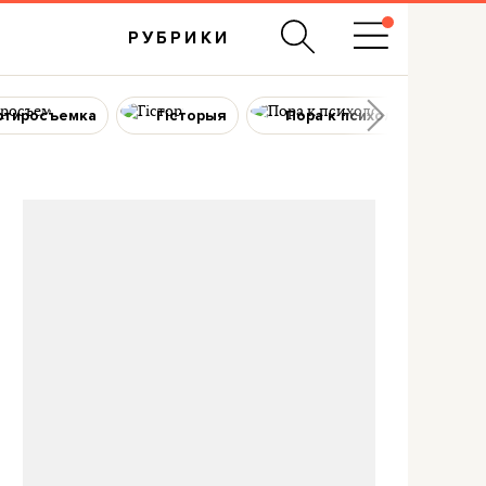
РУБРИКИ
ртиросъемка
Гісторыя
Пора к психологу