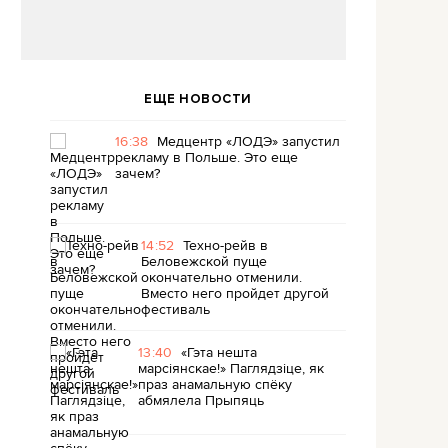
ЕЩЕ НОВОСТИ
16:38
Медцентр «ЛОДЭ» запустил
рекламу в Польше. Это еще
зачем?
14:52
Техно-рейв в
Беловежской пуще
окончательно отменили.
Вместо него пройдет другой
фестиваль
13:40
«Гэта нешта
марсіянскае!» Паглядзіце, як
праз анамальную спёку
абмялела Прыпяць