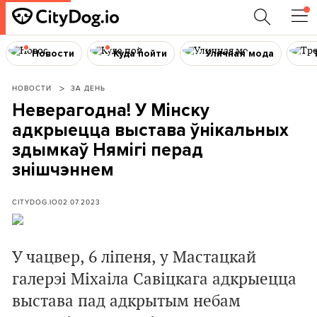
Новости
Куда пойти
Уличная мода
НОВОСТИ
ЗА ДЕНЬ
Неверагодна! У Мінску
адкрыецца выстава ўнікальных
здымкаў Нямігі перад
знішчэннем
CITYDOG.IO
02.07.2023
У чацвер, 6 ліпеня, у Мастацкай
галерэі Міхаіла Савіцкага адкрыецца
выстава пад адкрытым небам