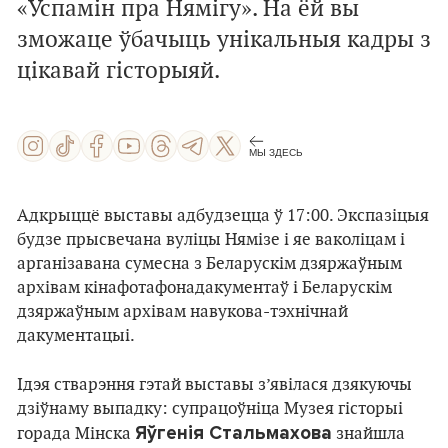
«Успамін пра Нямігу». На ёй вы
зможаце ўбачыць унікальныя кадры з
цікавай гісторыяй.
МЫ ЗДЕСЬ
Адкрыццё выставы адбудзецца ў 17:00. Экспазіцыя
будзе прысвечана вуліцы Нямізе і яе ваколіцам і
арганізавана сумесна з Беларускім дзяржаўным
архівам кінафотафонадакументаў і Беларускім
дзяржаўным архівам навукова-тэхнічнай
дакументацыі.
Ідэя стварэння гэтай выставы з’явілася дзякуючы
дзіўнаму выпадку: супрацоўніца Музея гісторыі
Яўгенія Стальмахова
горада Мінска
знайшла