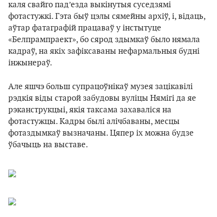
каля свайго пад’езда выкінутыя суседзямі
фотастужкі. Гэта быў цэлы сямейны архіў, і, відаць,
аўтар фатаграфій працаваў у інстытуце
«Белпрампраект», бо сярод здымкаў было нямала
кадраў, на якіх зафіксаваны нефармальныя будні
інжынераў.
Але яшчэ больш супрацоўнікаў музея зацікавілі
рэдкія віды старой забудовы вуліцы Нямігі да яе
рэканструкцыі, якія таксама захаваліся на
фотастужцы. Кадры былі алічбаваны, месцы
фотаздымкаў вызначаны. Цяпер іх можна будзе
ўбачыць на выставе.