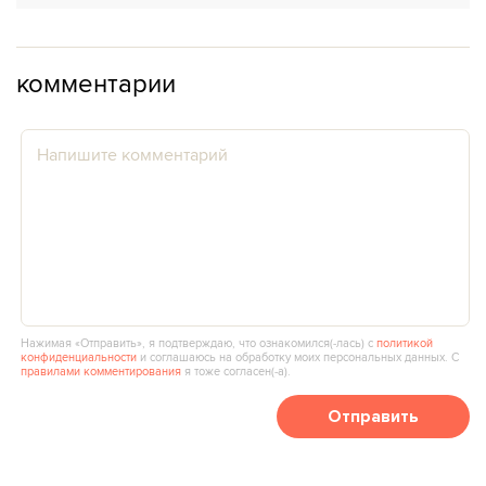
комментарии
Нажимая «Отправить», я подтверждаю, что ознакомился(‑лась) с
политикой
конфиденциальности
и соглашаюсь на обработку моих персональных данных. С
правилами комментирования
я тоже согласен(‑а).
Отправить