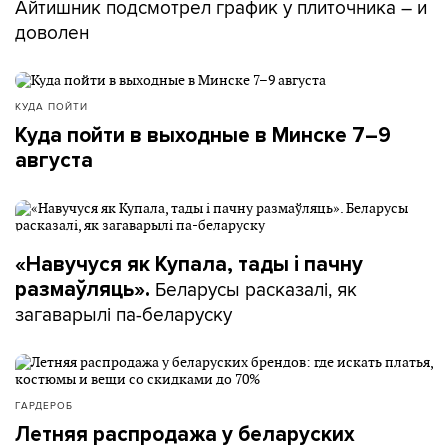
Айтишник подсмотрел график у плиточника – и
доволен
КУДА ПОЙТИ
Куда пойти в выходные в Минске 7–9
августа
«Навучуся як Купала, тады і пачну
Беларусы расказалі, як
размаўляць».
загаварылі па-беларуску
ГАРДЕРОБ
Летняя распродажа у беларуских