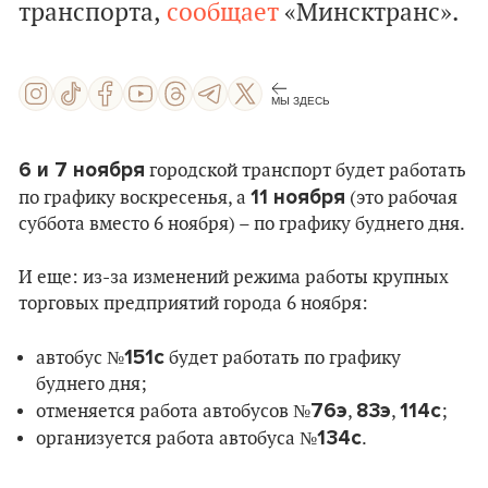
транспорта,
сообщает
«Минсктранс».
МЫ ЗДЕСЬ
6 и 7 ноября
городской транспорт будет работать
11 ноября
по графику воскресенья, а
(это рабочая
суббота вместо 6 ноября) – по графику буднего дня.
И еще: из-за изменений режима работы крупных
торговых предприятий города 6 ноября:
151с
автобус №
будет работать по графику
буднего дня;
76э
83э
114с
отменяется работа автобусов №
,
,
;
134с
организуется работа автобуса №
.