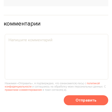
комментарии
Нажимая «Отправить», я подтверждаю, что ознакомился(‑лась) с
политикой
конфиденциальности
и соглашаюсь на обработку моих персональных данных. С
правилами комментирования
я тоже согласен(‑а).
Отправить