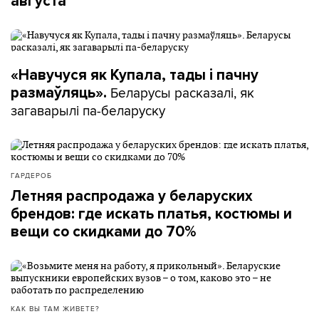
августа
«Навучуся як Купала, тады і пачну
Беларусы расказалі, як
размаўляць».
загаварылі па-беларуску
ГАРДЕРОБ
Летняя распродажа у беларуских
брендов: где искать платья, костюмы и
вещи со скидками до 70%
КАК ВЫ ТАМ ЖИВЕТЕ?