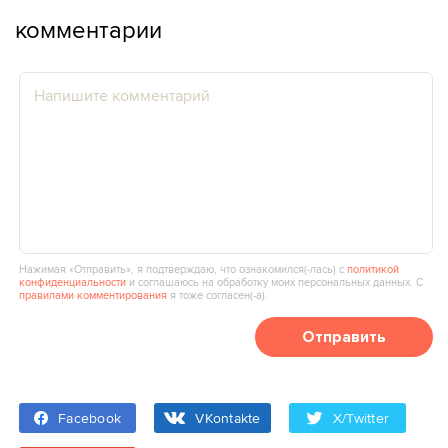
комментарии
Нажимая «Отправить», я подтверждаю, что ознакомился(‑лась) с
политикой
конфиденциальности
и соглашаюсь на обработку моих персональных данных. С
правилами комментирования
я тоже согласен(‑а).
Отправить
Facebook
VKontakte
X/Twitter