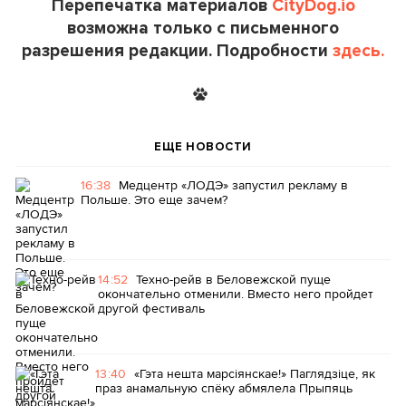
Перепечатка материалов
CityDog.io
возможна только с письменного
разрешения редакции. Подробности
здесь.
ЕЩЕ НОВОСТИ
16:38
Медцентр «ЛОДЭ» запустил рекламу в
Польше. Это еще зачем?
14:52
Техно-рейв в Беловежской пуще
окончательно отменили. Вместо него пройдет
другой фестиваль
13:40
«Гэта нешта марсіянскае!» Паглядзіце, як
праз анамальную спёку абмялела Прыпяць