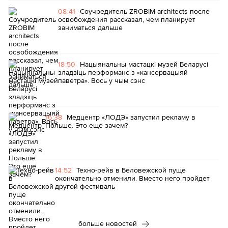
08:41
Соучредитель ZROBIM architects после
освобождения рассказал, чем планирует
заниматься дальше
18:50
Нацыянальны мастацкі музей Беларусі
зладзіць перформанс з «кансервацыяй
паветра». Вось у чым сэнс
16:38
Медцентр «ЛОДЭ» запустил рекламу в
Польше. Это еще зачем?
14:52
Техно-рейв в Беловежской пуще
окончательно отменили. Вместо него пройдет
другой фестиваль
больше новостей