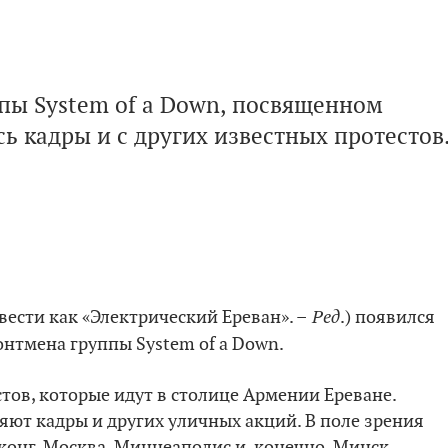
пы System of a Down, посвященном
ь кадры и с других известных протестов
Ред
вести как «Электрический Ереван». –
.) появился
онтмена группы System of a Down.
стов, которые идут в столице Армении Ереване.
яют кадры и других уличных акций. В поле зрения
конг, Москва, Миннеаполис и, конечно, Минск.