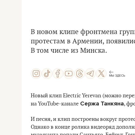
В новом клипе фронтмена груп
протестам в Армении, появилис
В том числе из Минска.
МЫ ЗДЕСЬ
Новый клип Electric Yerevan (можно пере
Сержа Танкяна
на YouTube-канале
, фр
И песня, и клип построены вокруг проте
Однако в конце ролика видеоряд дополн
музыканта попали Сантьяго, Бейрут, Гон