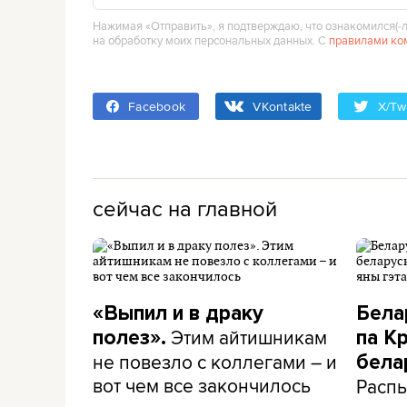
Нажимая «Отправить», я подтверждаю, что ознакомился(‑л
на обработку моих персональных данных. С
правилами ко
Facebook
VKontakte
X/Twi
сейчас на главной
«Выпил и в драку
Бела
Этим айтишникам
полез».
па К
не повезло с коллегами – и
бела
вот чем все закончилось
Распы