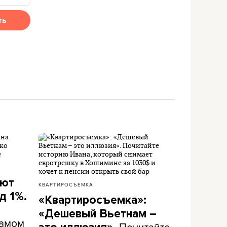
ть
ают
КВАРТИРОСЪЕМКА
д 1%.
«Квартиросъемка»:
«Дешевый Вьетнам –
самом