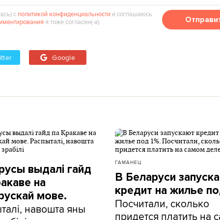
ась) с
политикой конфиденциальности
и соглашаюсь
Отправи
мментирования
я тоже согласен(‑а).
tter
Google
ГАМАНЕЦ
русы выдалі гайд
В Беларуси запуск
ракаве на
кредит на жилье по
рускай мове.
Посчитали, сколько
талі, навошта яны
придется платить на 