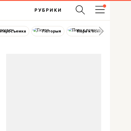
РУБРИКИ
ртиросъемка
Гісторыя
Пора к психологу