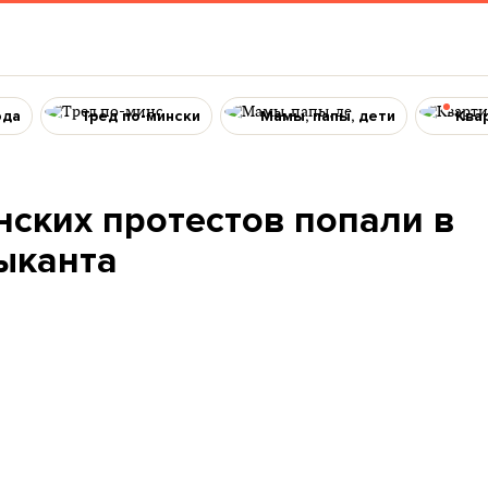
ода
Тред по-мински
Мамы, папы, дети
Ква
нских протестов попали в
ыканта