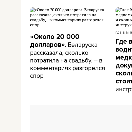
ГДЕ В МИ
«Около 20 000
Где 
. Беларуска
долларов»
води
рассказала, сколько
медк
потратила на свадьбу, – в
доку
комментариях разгорелся
скол
спор
стои
инстр