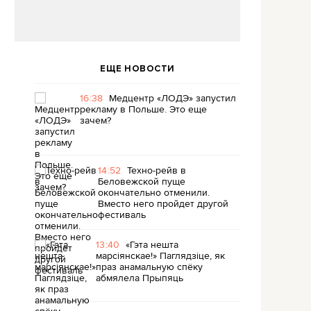
ЕЩЕ НОВОСТИ
16:38
Медцентр «ЛОДЭ» запустил
рекламу в Польше. Это еще
зачем?
14:52
Техно-рейв в
Беловежской пуще
окончательно отменили.
Вместо него пройдет другой
фестиваль
13:40
«Гэта нешта
марсіянскае!» Паглядзіце, як
праз анамальную спёку
абмялела Прыпяць