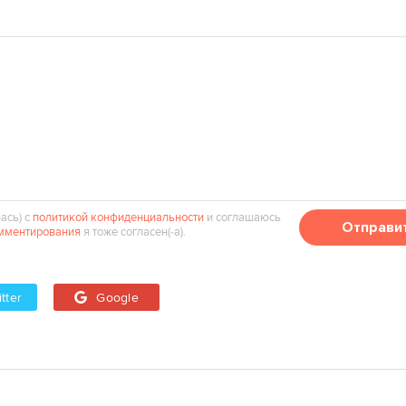
ась) с
политикой конфиденциальности
и соглашаюсь
Отправи
мментирования
я тоже согласен(‑а).
tter
Google