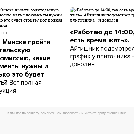
«Работаю до 14:00,
НСКЕ
есть время жить».
в Минске пройти
Айтишник подсмотре
тельскую
график у плиточника 
омиссию, какие
доволен
менты нужны и
ько это будет
Вот полная
ть?
укция