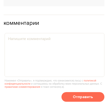
комментарии
Нажимая «Отправить», я подтверждаю, что ознакомился(‑лась) с
политикой
конфиденциальности
и соглашаюсь на обработку моих персональных данных. С
правилами комментирования
я тоже согласен(‑а).
Отправить