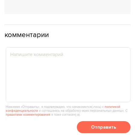
комментарии
Нажимая «Отправить», я подтверждаю, что ознакомился(‑лась) с
политикой
конфиденциальности
и соглашаюсь на обработку моих персональных данных. С
правилами комментирования
я тоже согласен(‑а).
Отправить