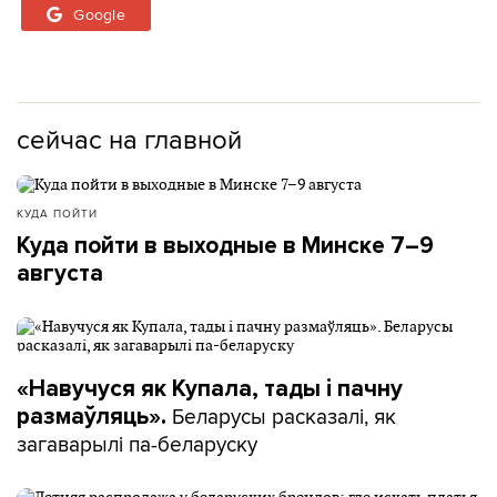
Google
сейчас на главной
КУДА ПОЙТИ
Куда пойти в выходные в Минске 7–9
августа
«Навучуся як Купала, тады і пачну
Беларусы расказалі, як
размаўляць».
загаварылі па-беларуску