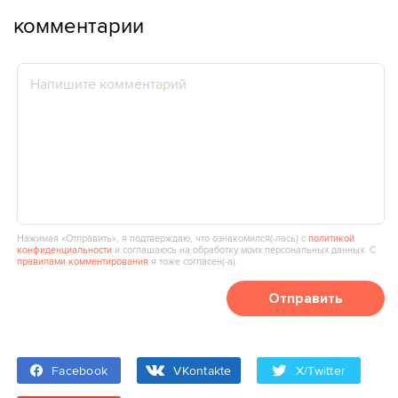
комментарии
Нажимая «Отправить», я подтверждаю, что ознакомился(‑лась) с
политикой
конфиденциальности
и соглашаюсь на обработку моих персональных данных. С
правилами комментирования
я тоже согласен(‑а).
Отправить
Facebook
VKontakte
X/Twitter