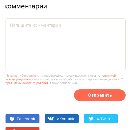
комментарии
Нажимая «Отправить», я подтверждаю, что ознакомился(‑лась) с
политикой
конфиденциальности
и соглашаюсь на обработку моих персональных данных. С
правилами комментирования
я тоже согласен(‑а).
Отправить
Facebook
VKontakte
X/Twitter