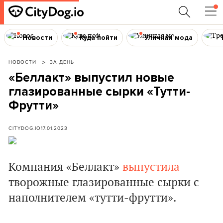
Новости
Куда пойти
Уличная мода
НОВОСТИ
ЗА ДЕНЬ
«Беллакт» выпустил новые
глазированные сырки «Тутти-
Фрутти»
CITYDOG.IO
17.01.2023
Компания «Беллакт»
выпустила
творожные глазированные сырки с
наполнителем «тутти-фрутти».