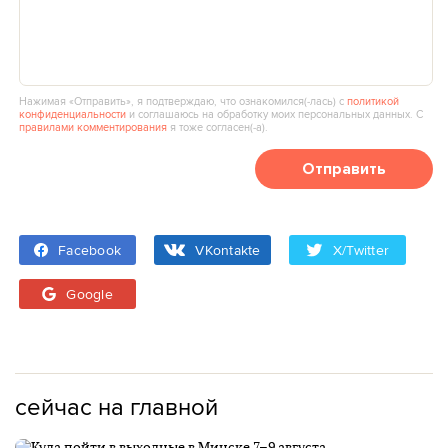
Нажимая «Отправить», я подтверждаю, что ознакомился(‑лась) с
политикой
конфиденциальности
и соглашаюсь на обработку моих персональных данных. С
правилами комментирования
я тоже согласен(‑а).
Отправить
Facebook
VKontakte
X/Twitter
Google
сейчас на главной