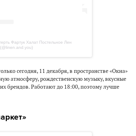
терть Фартук Халат Постельное Лен
(@linen.and.you)
лько сегодня, 11 декабря, в пространстве «Окна»
ную атмосферу, рождественскую музыку, вкусные
их брендов. Работают до 18:00, поэтому лучше
аркет»