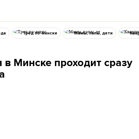
ода
Тред по-мински
Мамы, папы, дети
Ква
я в Минске проходит сразу
а