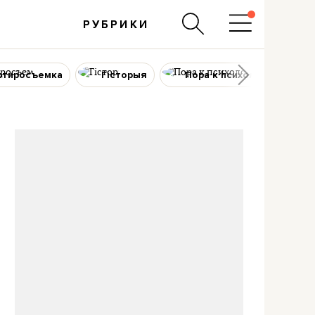
РУБРИКИ
ртиросъемка
Гісторыя
Пора к психологу