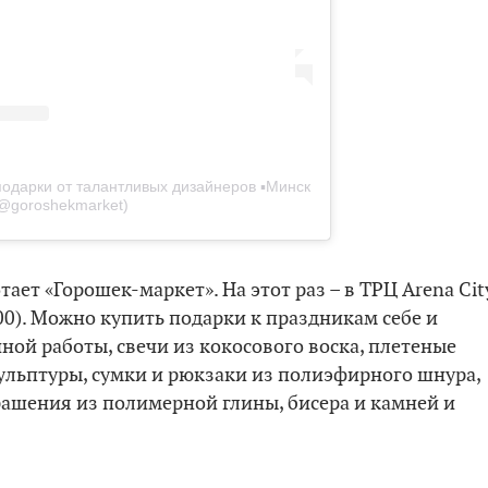
подарки от талантливых дизайнеров ▪️Минск
@goroshekmarket)
ает «Горошек-маркет». На этот раз – в ТРЦ Arena Cit
2:00). Можно купить подарки к праздникам себе и
ной работы, свечи из кокосового воска, плетеные
ульптуры, сумки и рюкзаки из полиэфирного шнура,
рашения из полимерной глины, бисера и камней и