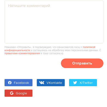
Нажимая «Отправить», я подтверждаю, что ознакомился(‑лась) с
политикой
конфиденциальности
и соглашаюсь на обработку моих персональных данных. С
правилами комментирования
я тоже согласен(‑а).
Отправить
Facebook
VKontakte
X/Twitter
Google