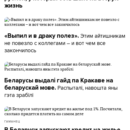
жизнь
Этим айтишникам
«Выпил и в драку полез».
не повезло с коллегами – и вот чем все
закончилось
Беларусы выдалі гайд па Кракаве на
Распыталі, навошта яны
беларускай мове.
гэта зрабілі
ГАМАНЕЦ
В Беларуси запускают кредит на жилье