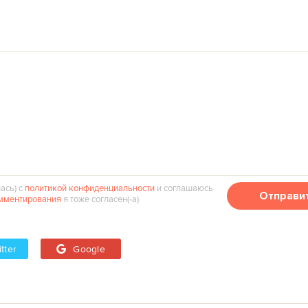
ась) с
политикой конфиденциальности
и соглашаюсь
Отправи
мментирования
я тоже согласен(‑а).
tter
Google