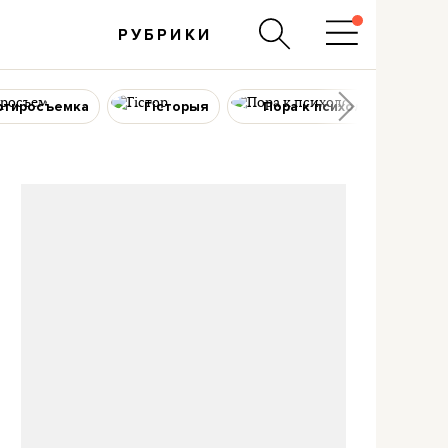
РУБРИКИ
ртиросъемка
Гісторыя
Пора к психологу