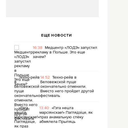
ЕЩЕ НОВОСТИ
16:38
Медцентр «ЛОДЭ» запустил
рекламу в Польше. Это еще
зачем?
14:52
Техно-рейв в
Беловежской пуще
окончательно отменили.
Вместо него пройдет другой
фестиваль
13:40
«Гэта нешта
марсіянскае!» Паглядзіце, як
праз анамальную спёку
абмялела Прыпяць