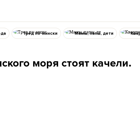
ода
Тред по-мински
Мамы, папы, дети
Ква
ского моря стоят качели.