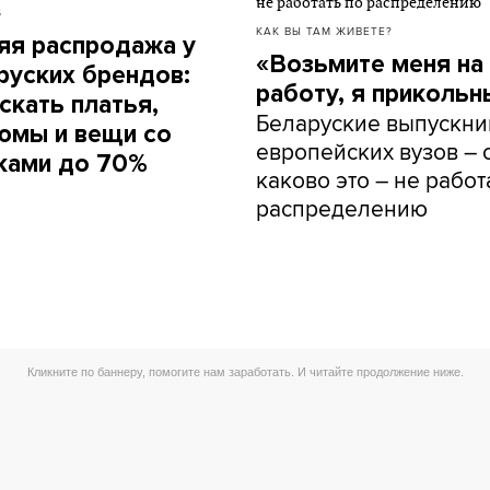
Б
КАК ВЫ ТАМ ЖИВЕТЕ?
яя распродажа у
«Возьмите меня на
руских брендов:
работу, я прикольн
скать платья,
Беларуские выпускни
юмы и вещи со
европейских вузов – о
ками до 70%
каково это – не работ
распределению