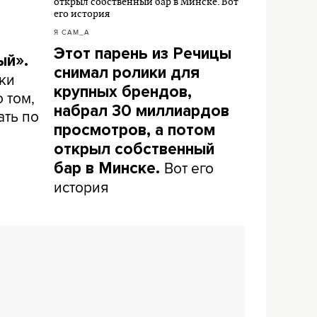
Я САМ_А
Этот парень из Речицы
ый».
снимал ролики для
ки
крупных брендов,
 том,
набрал 30 миллиардов
ать по
просмотров, а потом
открыл собственный
Вот его
бар в Минске.
история