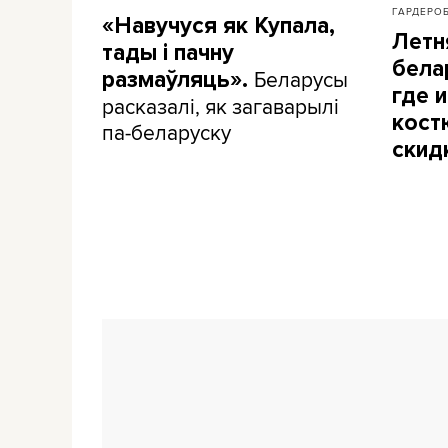
ГАРДЕРО
«Навучуся як Купала,
Летн
тады і пачну
бела
Беларусы
размаўляць».
где и
расказалі, як загаварылі
кост
па-беларуску
скид