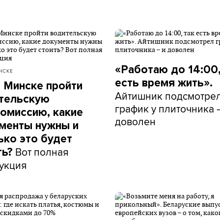
«Работаю до 14:00,
НСКЕ
есть время жить».
в Минске пройти
Айтишник подсмотре
тельскую
график у плиточника 
омиссию, какие
доволен
менты нужны и
ько это будет
Вот полная
ть?
укция