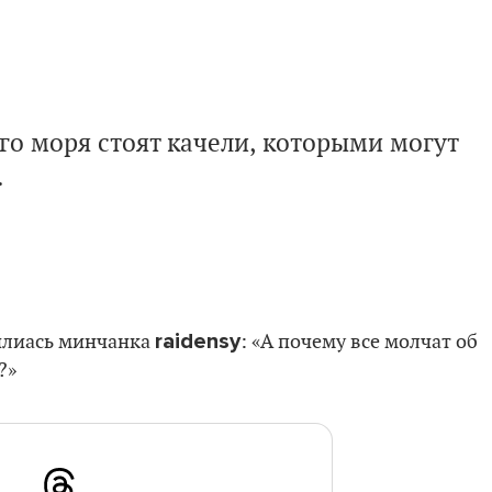
о моря стоят качели, которыми могут
.
raidensy
илиась минчанка
: «А почему все молчат об
?»