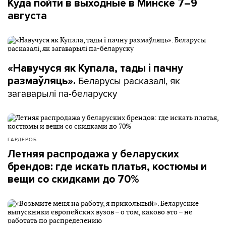
Куда пойти в выходные в Минске 7–9
августа
«Навучуся як Купала, тады і пачну
Беларусы расказалі, як
размаўляць».
загаварылі па-беларуску
ГАРДЕРОБ
Летняя распродажа у беларуских
брендов: где искать платья, костюмы и
вещи со скидками до 70%