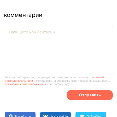
комментарии
Нажимая «Отправить», я подтверждаю, что ознакомился(‑лась) с
политикой
конфиденциальности
и соглашаюсь на обработку моих персональных данных. С
правилами комментирования
я тоже согласен(‑а).
Отправить
Facebook
VKontakte
X/Twitter