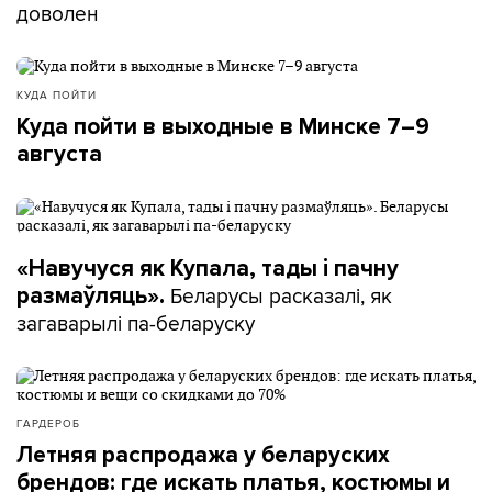
доволен
КУДА ПОЙТИ
Куда пойти в выходные в Минске 7–9
августа
«Навучуся як Купала, тады і пачну
Беларусы расказалі, як
размаўляць».
загаварылі па-беларуску
ГАРДЕРОБ
Летняя распродажа у беларуских
брендов: где искать платья, костюмы и