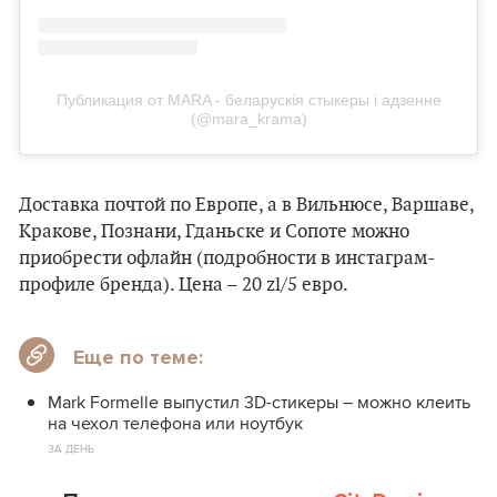
Публикация от MARA - беларускія стыкеры і адзенне
(@mara_krama)
Доставка почтой по Европе, а в Вильнюсе, Варшаве,
Кракове, Познани, Гданьске и Сопоте можно
приобрести офлайн (подробности в инстаграм-
профиле бренда). Цена – 20 zl/5 евро.
Еще по теме:
Mark Formelle выпустил 3D-стикеры – можно клеить
на чехол телефона или ноутбук
ЗА ДЕНЬ