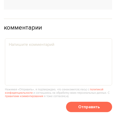
комментарии
Нажимая «Отправить», я подтверждаю, что ознакомился(‑лась) с
политикой
конфиденциальности
и соглашаюсь на обработку моих персональных данных. С
правилами комментирования
я тоже согласен(‑а).
Отправить