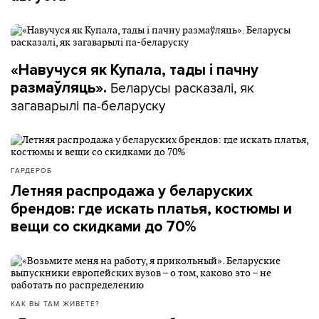
«Навучуся як Купала, тады і пачну
Беларусы расказалі, як
размаўляць».
загаварылі па-беларуску
ГАРДЕРОБ
Летняя распродажа у беларуских
брендов: где искать платья, костюмы и
вещи со скидками до 70%
КАК ВЫ ТАМ ЖИВЕТЕ?