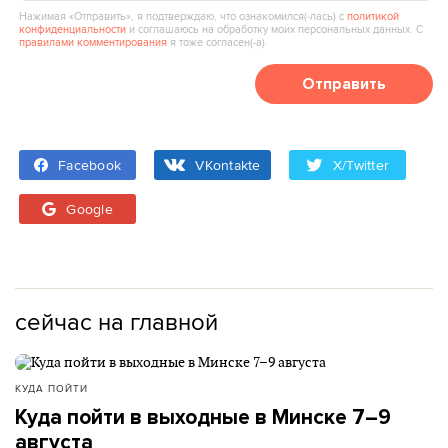
Нажимая «Отправить», я подтверждаю, что ознакомился(‑лась) с
политикой
конфиденциальности
и соглашаюсь на обработку моих персональных данных. С
правилами комментирования
я тоже согласен(‑а).
Отправить
Facebook
VKontakte
X/Twitter
Google
сейчас на главной
КУДА ПОЙТИ
Куда пойти в выходные в Минске 7–9
августа