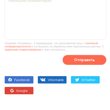
Нажимая «Отправить», я подтверждаю, что ознакомился(‑лась) с
политикой
конфиденциальности
и соглашаюсь на обработку моих персональных данных. С
правилами комментирования
я тоже согласен(‑а).
Отправить
Facebook
VKontakte
X/Twitter
Google