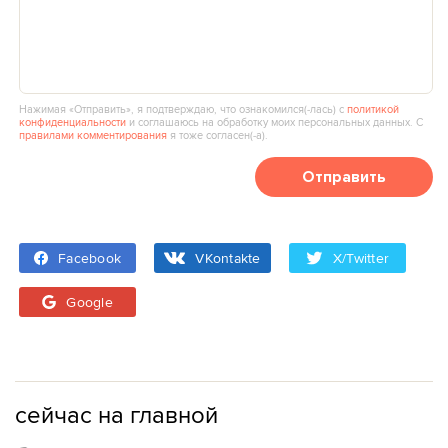
Нажимая «Отправить», я подтверждаю, что ознакомился(‑лась) с
политикой
конфиденциальности
и соглашаюсь на обработку моих персональных данных. С
правилами комментирования
я тоже согласен(‑а).
Отправить
Facebook
VKontakte
X/Twitter
Google
сейчас на главной