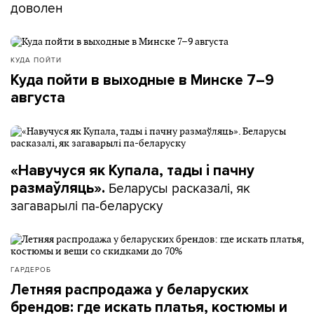
доволен
КУДА ПОЙТИ
Куда пойти в выходные в Минске 7–9
августа
«Навучуся як Купала, тады і пачну
Беларусы расказалі, як
размаўляць».
загаварылі па-беларуску
ГАРДЕРОБ
Летняя распродажа у беларуских
брендов: где искать платья, костюмы и