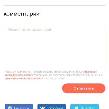
комментарии
Нажимая «Отправить», я подтверждаю, что ознакомился(‑лась) с
политикой
конфиденциальности
и соглашаюсь на обработку моих персональных данных. С
правилами комментирования
я тоже согласен(‑а).
Отправить
Facebook
VKontakte
X/Twitter