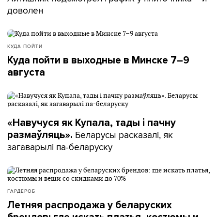
доволен
КУДА ПОЙТИ
Куда пойти в выходные в Минске 7–9
августа
«Навучуся як Купала, тады і пачну
Беларусы расказалі, як
размаўляць».
загаварылі па-беларуску
ГАРДЕРОБ
Летняя распродажа у беларуских