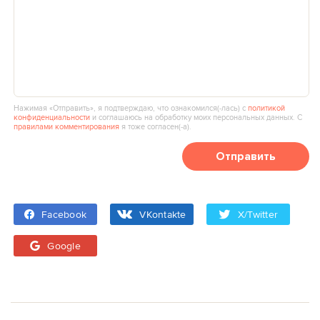
Нажимая «Отправить», я подтверждаю, что ознакомился(‑лась) с
политикой
конфиденциальности
и соглашаюсь на обработку моих персональных данных. С
правилами комментирования
я тоже согласен(‑а).
Отправить
Facebook
VKontakte
X/Twitter
Google