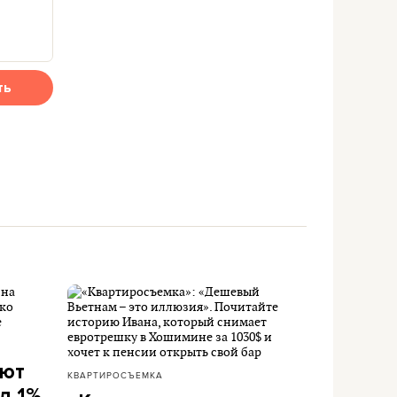
ть
ают
КВАРТИРОСЪЕМКА
д 1%.