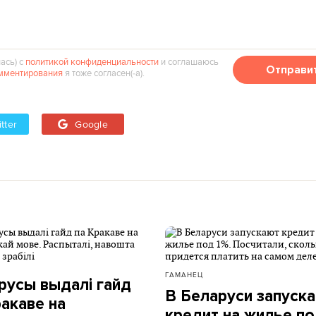
ась) с
политикой конфиденциальности
и соглашаюсь
Отправи
мментирования
я тоже согласен(‑а).
tter
Google
ГАМАНЕЦ
русы выдалі гайд
В Беларуси запуск
ракаве на
кредит на жилье по