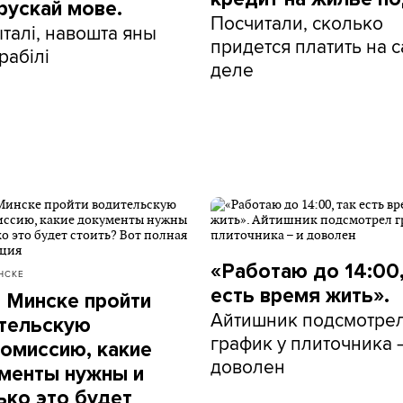
рускай мове.
Посчитали, сколько
талі, навошта яны
придется платить на 
рабілі
деле
«Работаю до 14:00,
НСКЕ
есть время жить».
в Минске пройти
Айтишник подсмотре
тельскую
график у плиточника 
омиссию, какие
доволен
менты нужны и
ько это будет