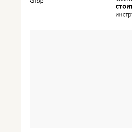
спор
стои
инстр