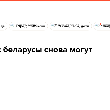
ода
Тред по-мински
Мамы, папы, дети
Ква
: беларусы снова могут