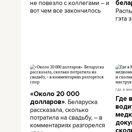
не повезло с коллегами – и
бела
вот чем все закончилось
Распы
гэта з
ГДЕ В МИ
«Около 20 000
Где 
. Беларуска
долларов»
води
рассказала, сколько
медк
потратила на свадьбу, – в
доку
комментариях разгорелся
скол