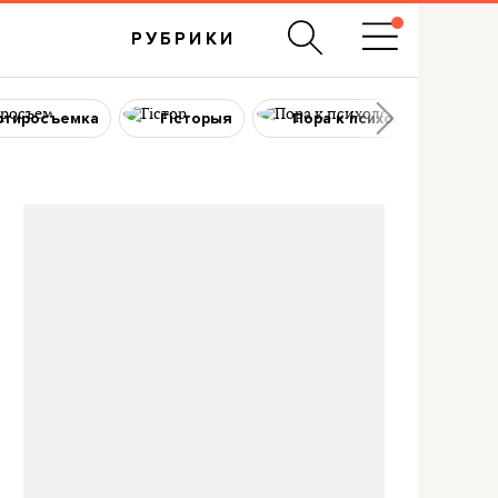
РУБРИКИ
ртиросъемка
Гісторыя
Пора к психологу