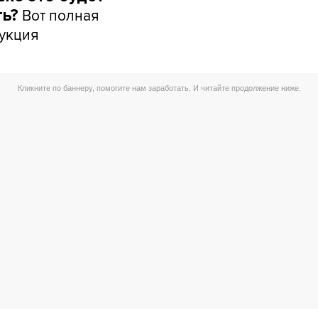
Вот полная
ть?
укция