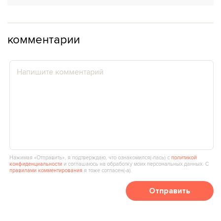
комментарии
Нажимая «Отправить», я подтверждаю, что ознакомился(‑лась) с
политикой
конфиденциальности
и соглашаюсь на обработку моих персональных данных. С
правилами комментирования
я тоже согласен(‑а).
Отправить