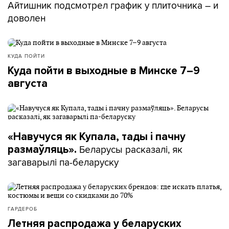
Айтишник подсмотрел график у плиточника – и
доволен
КУДА ПОЙТИ
Куда пойти в выходные в Минске 7–9
августа
«Навучуся як Купала, тады і пачну
Беларусы расказалі, як
размаўляць».
загаварылі па-беларуску
ГАРДЕРОБ
Летняя распродажа у беларуских