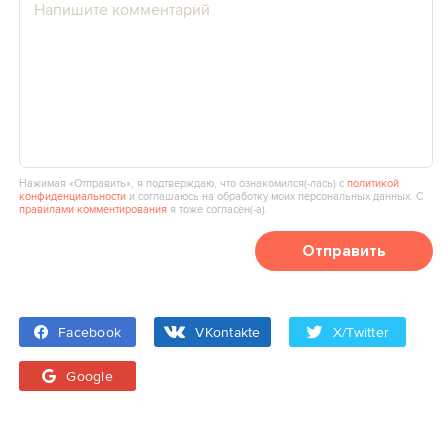
Нажимая «Отправить», я подтверждаю, что ознакомился(‑лась) с
политикой
конфиденциальности
и соглашаюсь на обработку моих персональных данных. С
правилами комментирования
я тоже согласен(‑а).
Отправить
Facebook
VKontakte
X/Twitter
Google