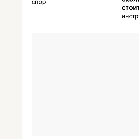
спор
стои
инстр