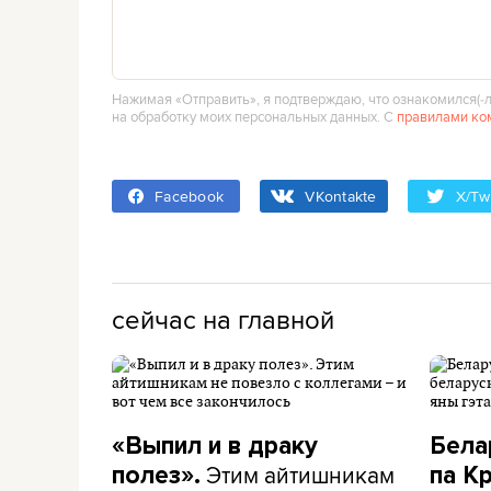
Нажимая «Отправить», я подтверждаю, что ознакомился(‑л
на обработку моих персональных данных. С
правилами ко
Facebook
VKontakte
X/Twi
сейчас на главной
«Выпил и в драку
Бела
Этим айтишникам
полез».
па К