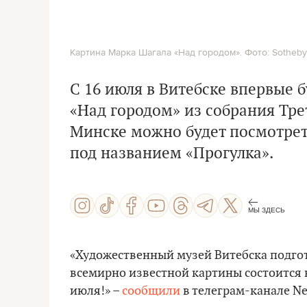
Картина Марка Шагала «Над городом». Фото: Sotheby
С 16 июля в Витебске впервые 
«Над городом»
из собрания Трет
Минске можно будет посмотрет
под названием
«Прогулка»
.
МЫ ЗДЕСЬ
«Художественный музей Витебска подгот
всемирно известной картины состоится в
июля!» –
сообщили
в телеграм-канале Ne