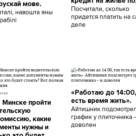
кредит на жилье по
рускай мове.
Посчитали, сколько
талі, навошта яны
придется платить на 
рабілі
деле
«Работаю до 14:00,
НСКЕ
есть время жить».
в Минске пройти
Айтишник подсмотре
тельскую
график у плиточника 
омиссию, какие
доволен
менты нужны и
ько это будет