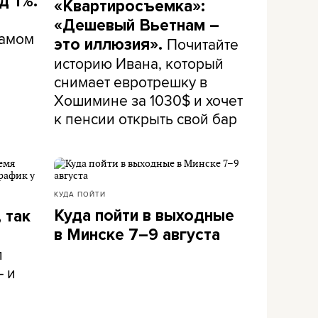
д 1%.
«Квартиросъемка»:
«Дешевый Вьетнам –
самом
Почитайте
это иллюзия».
историю Ивана, который
снимает евротрешку в
Хошимине за 1030$ и хочет
к пенсии открыть свой бар
КУДА ПОЙТИ
Куда пойти в выходные
 так
в Минске 7–9 августа
л
– и