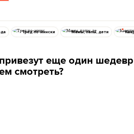
ода
Тред по-мински
Мамы, папы, дети
Ква
 привезут еще один шедевр
ем смотреть?