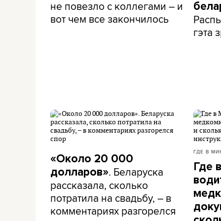
не повезло с коллегами – и
бела
вот чем все закончилось
Распы
гэта з
ГДЕ В МИ
«Около 20 000
Где 
. Беларуска
долларов»
води
рассказала, сколько
медк
потратила на свадьбу, – в
доку
комментариях разгорелся
скол