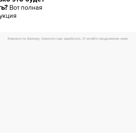
Вот полная
ть?
укция