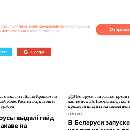
ась) с
политикой конфиденциальности
и соглашаюсь
Отправи
мментирования
я тоже согласен(‑а).
tter
Google
ГАМАНЕЦ
русы выдалі гайд
В Беларуси запуск
ракаве на