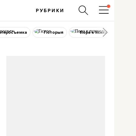
РУБРИКИ
ртиросъемка
Гісторыя
Пора к психологу