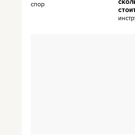
скол
спор
стои
инстр