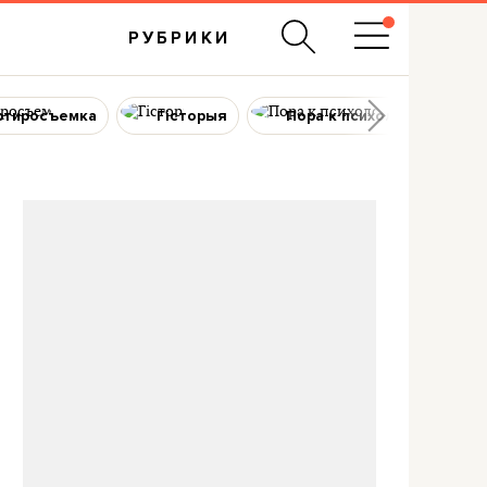
РУБРИКИ
ртиросъемка
Гісторыя
Пора к психологу