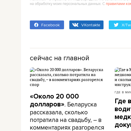
на обработку моих персональных данных. С
правилами ко
Facebook
VKontakte
X/Twi
сейчас на главной
ГДЕ В МИ
«Около 20 000
Где 
. Беларуска
долларов»
води
рассказала, сколько
медк
потратила на свадьбу, – в
доку
комментариях разгорелся