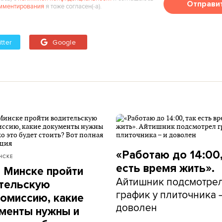
Отправи
мментирования
я тоже согласен(‑а).
tter
Google
«Работаю до 14:00,
НСКЕ
есть время жить».
в Минске пройти
Айтишник подсмотре
тельскую
график у плиточника 
омиссию, какие
доволен
менты нужны и