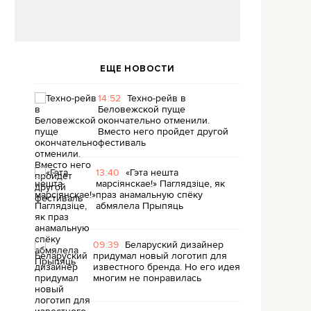
ЕЩЕ НОВОСТИ
14:52
Техно-рейв в
Беловежской пуще
окончательно отменили.
Вместо него пройдет другой
фестиваль
13:40
«Гэта нешта
марсіянскае!» Паглядзіце, як
праз анамальную спёку
абмялела Прыпяць
09:39
Беларуский дизайнер
придумал новый логотип для
известного бренда. Но его идея
многим не понравилась