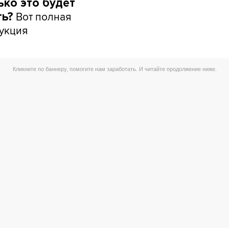
ько это будет
Вот полная
ть?
укция