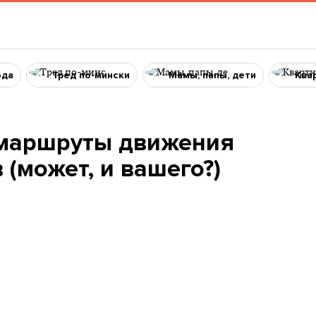
ода
Тред по-мински
Мамы, папы, дети
Ква
 маршруты движения
 (может, и вашего?)