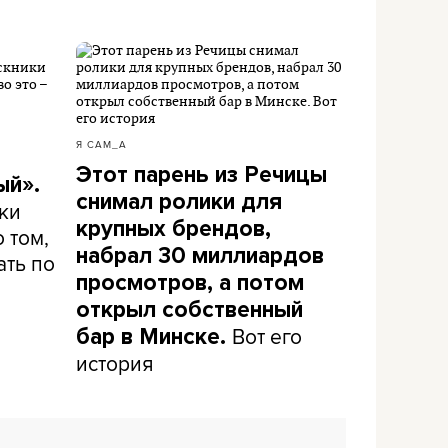
Я САМ_А
Этот парень из Речицы
ый».
снимал ролики для
ки
крупных брендов,
 том,
набрал 30 миллиардов
ать по
просмотров, а потом
открыл собственный
Вот его
бар в Минске.
история