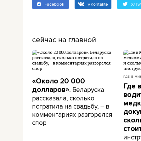
Facebook
VKontakte
X/Twi
сейчас на главной
ГДЕ В МИ
«Около 20 000
Где 
. Беларуска
долларов»
води
рассказала, сколько
медк
потратила на свадьбу, – в
доку
комментариях разгорелся
скол
спор
стои
инстр