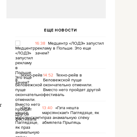
ЕЩЕ НОВОСТИ
16:38
Медцентр «ЛОДЭ» запустил
рекламу в Польше. Это еще
зачем?
14:52
Техно-рейв в
Беловежской пуще
окончательно отменили.
Вместо него пройдет другой
фестиваль
т
13:40
«Гэта нешта
марсіянскае!» Паглядзіце, як
праз анамальную спёку
абмялела Прыпяць