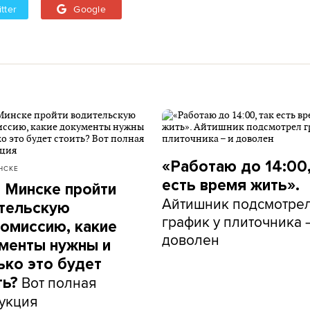
tter
Google
«Работаю до 14:00,
НСКЕ
есть время жить».
в Минске пройти
Айтишник подсмотре
тельскую
график у плиточника 
омиссию, какие
доволен
менты нужны и
ько это будет
Вот полная
ть?
укция