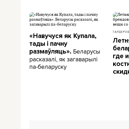
ГАРДЕРО
«Навучуся як Купала,
Летн
тады і пачну
бела
Беларусы
размаўляць».
где и
расказалі, як загаварылі
кост
па-беларуску
скид