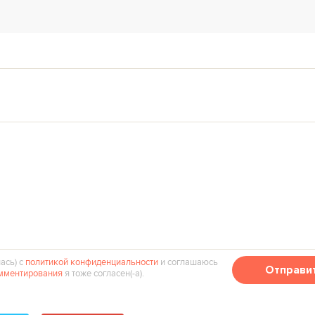
ась) с
политикой конфиденциальности
и соглашаюсь
Отправи
мментирования
я тоже согласен(‑а).