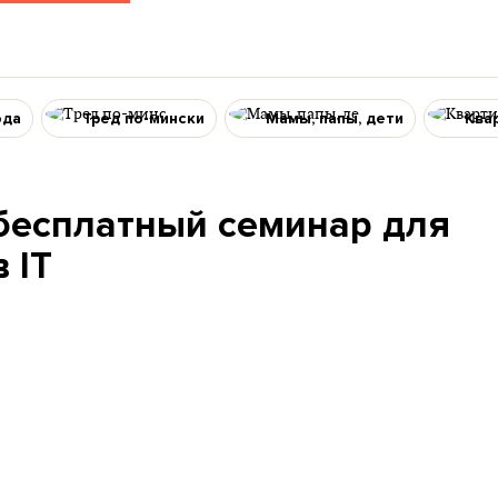
ода
Тред по-мински
Мамы, папы, дети
Ква
 бесплатный семинар для
 IT