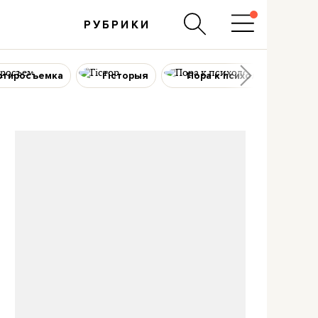
РУБРИКИ
ртиросъемка
Гісторыя
Пора к психологу