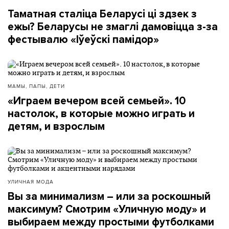
Таматная сталіца Беларусі ці здзек з
ежы? Беларусы не змаглі дамовіцца з-за
фестывалю «Іўеўскі памідор»
МАМЫ, ПАПЫ, ДЕТИ
«Играем вечером всей семьей». 10
настолок, в которые можно играть и
детям, и взрослым
УЛИЧНАЯ МОДА
Вы за минимализм – или за роскошный
максимум? Смотрим «Уличную моду» и
выбираем между простыми футболками