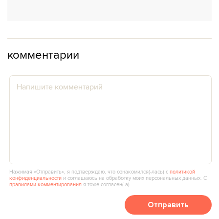
комментарии
Нажимая «Отправить», я подтверждаю, что ознакомился(‑лась) с
политикой
конфиденциальности
и соглашаюсь на обработку моих персональных данных. С
правилами комментирования
я тоже согласен(‑а).
Отправить