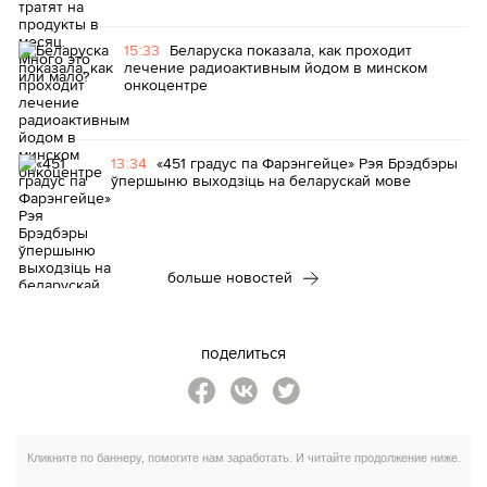
15:33
Беларуска показала, как проходит
лечение радиоактивным йодом в минском
онкоцентре
13:34
«451 градус па Фарэнгейце» Рэя Брэдбэры
ўпершыню выходзіць на беларускай мове
больше новостей
поделиться