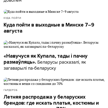
доволен
КУДА ПОЙТИ
Куда пойти в выходные в Минске 7–9
августа
«Навучуся як Купала, тады і пачну
Беларусы расказалі, як
размаўляць».
загаварылі па-беларуску
ГАРДЕРОБ
Летняя распродажа у беларуских
брендов: где искать платья, костюмы и