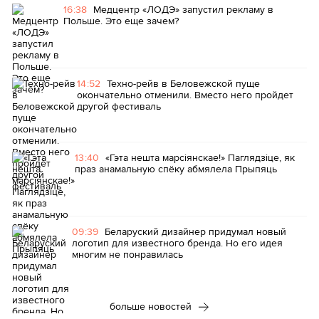
16:38
Медцентр «ЛОДЭ» запустил рекламу в
Польше. Это еще зачем?
14:52
Техно-рейв в Беловежской пуще
окончательно отменили. Вместо него пройдет
другой фестиваль
13:40
«Гэта нешта марсіянскае!» Паглядзіце, як
праз анамальную спёку абмялела Прыпяць
09:39
Беларуский дизайнер придумал новый
логотип для известного бренда. Но его идея
многим не понравилась
больше новостей